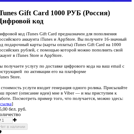
iTunes Gift Card 1000 РУБ (Россия)
Цифровой код
ифровой код iTunes Gift Card предназначен для пополнения
оссийского аккаунта iTunes и AppStore. Вы получите 16-значный
од подарочный карты (карты оплаты) iTunes Gift Card на 1000
оссийских рублей, с помощью которой можно пополнить свой
ккаунт в iTunes Store и AppStore.
ы получаете услугу по доставке цифрового кода на ваш email с
нструкцией по активации его на платформе
Tunes Store.
 стоимость услуги входит генерация одного ролика. Присылайте
аш промт (описание идеи) мне в Viber — и мы приступим к
аботе. Посмотреть пример того, что получается, можно здесь:
ссылка
]
5,00 бел. руб.
оличество
Нет в наличии